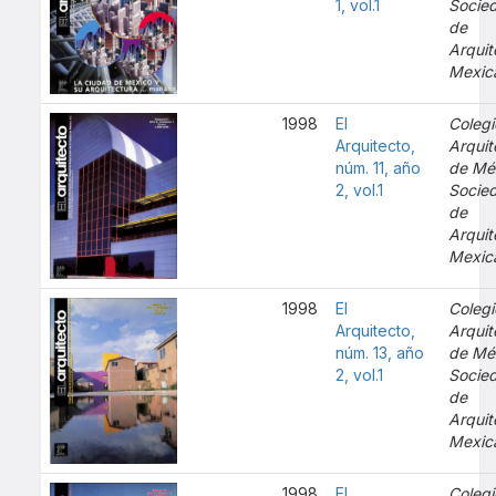
1, vol.1
Socie
de
Arquit
Mexic
1998
El
Colegi
Arquitecto,
Arquit
núm. 11, año
de Mé
2, vol.1
Socie
de
Arquit
Mexic
1998
El
Colegi
Arquitecto,
Arquit
núm. 13, año
de Mé
2, vol.1
Socie
de
Arquit
Mexic
1998
El
Colegi