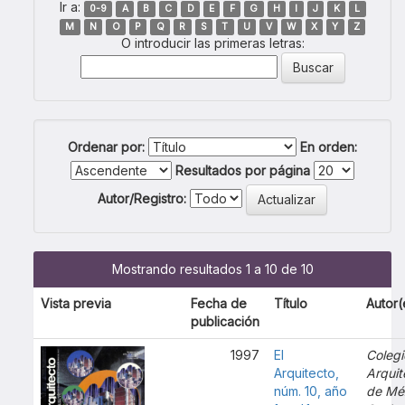
Ir a:
0-9
A
B
C
D
E
F
G
H
I
J
K
L
M
N
O
P
Q
R
S
T
U
V
W
X
Y
Z
O introducir las primeras letras:
Ordenar por:
En orden:
Resultados por página
Autor/Registro:
Mostrando resultados 1 a 10 de 10
Vista previa
Fecha de
Título
Autor(
publicación
1997
El
Colegi
Arquitecto,
Arquit
núm. 10, año
de Mé