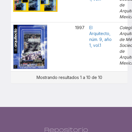
de
Arquit
Mexic
1997
El
Colegi
Arquitecto,
Arquit
núm. 9, año
de Mé
1, vol.1
Socie
de
Arquit
Mexic
Mostrando resultados 1 a 10 de 10
Repositorio