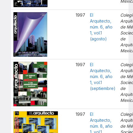
Mexic
1997
El
Colegi
Arquitecto,
Arquit
núm. 6, año
de Mé
1, vol.1
Socie
(agosto)
de
Arquit
Mexic
1997
El
Colegi
Arquitecto,
Arquit
núm. 6, año
de Mé
1, vol.1
Socie
(septiembre)
de
Arquit
Mexic
1997
El
Colegi
Arquitecto,
Arquit
núm. 8, año
de Mé
1, vol.1
Socie