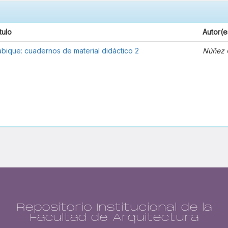
tulo
Autor(e
abique: cuadernos de material didáctico 2
Núñez 
Repositorio Institucional de la
Facultad de Arquitectura