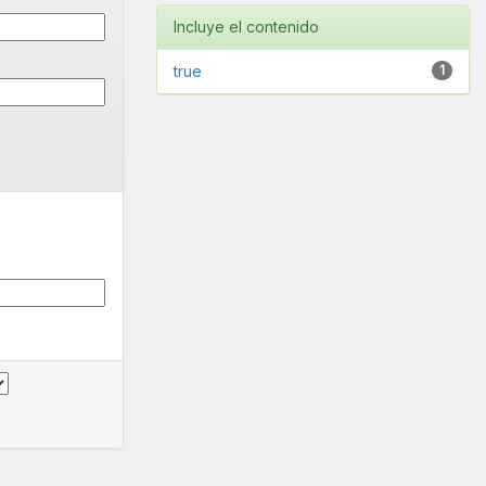
Incluye el contenido
true
1